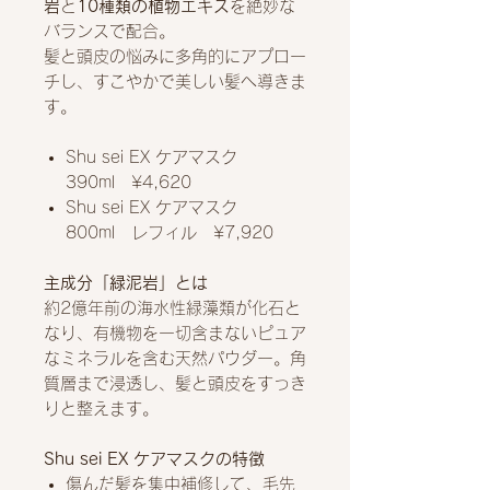
岩
と
10種類の植物エキス
を絶妙な
バランスで配合。
髪と頭皮の悩みに多角的にアプロー
チし、すこやかで美しい髪へ導きま
す。
Shu sei EX ケアマスク
390ml ¥4,620
Shu sei EX ケアマスク
800ml レフィル ¥7,920
主成分「緑泥岩」とは
約2億年前の海水性緑藻類が化石と
なり、有機物を一切含まないピュア
なミネラルを含む天然パウダー。角
質層まで浸透し、髪と頭皮をすっき
りと整えます。
Shu sei EX ケアマスクの特徴
傷んだ髪を集中補修して、毛先