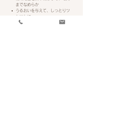
までなめらか
うるおいを与えて、しっとりツ
ヤツヤに
週1～2回のスペシャルケアにも
おすすめ
ご使用上の注意
お肌に異常があるとき、またはお肌
に合わないときはご使用をおやめく
ださい。
成 分
水・オレフィン（C14-16）スルホ
お支払方法
ン酸Na・コカミドDEA・ココイル
メチルタウリンNa・ココイルサル
●クレジットカード
コシンTEA・コカミドプロピルベタ
送 料
●銀行振込※代引き手数料はお客様
イン・塩化Na・ヤシ脂肪酸TEA・
負担
※送料全国一律 ￥880
ココアンホ酢酸Na・ココイルグル
●代金引換(手数料￥330）※注文金
※ご注文金額￥5500以上で送料無