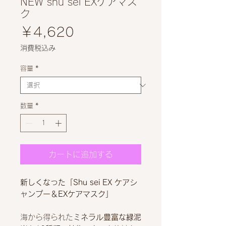
NEW shu sei EXケアマス
ク
価
￥4,620
格
消費税込み
容量
*
数量
*
カートに追加する
新しくなった「Shu sei EX ケアシ
ャンプー＆EXケアマスク」
海から得られた
ミネラル豊富な緑泥