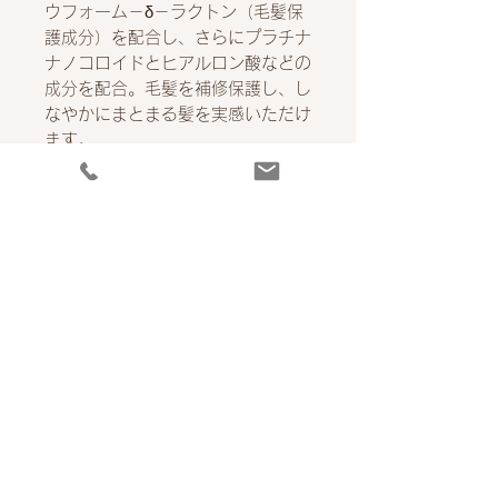
ウフォーム－δ－ラクトン（毛髪保
護成分）を配合し、さらにプラチナ
ナノコロイドとヒアルロン酸などの
成分を配合。毛髪を補修保護し、し
なやかにまとまる髪を実感いただけ
ます。
※プラチナ潤い成分と補修効果のあ
る成分を厳選して配合。究極のまと
まり感を実現し
1. 美髪効果
すこやかに保ち健康な美髪へと導き
ます。
2. 高い保湿力
保湿効果が持続します。
3. 髪と肌に優しい原料
プラチナナノコロイドは身体には吸
収されないサイズで肌の角質上にと
どまり、ヒトの皮膚を透過しませ
ん。