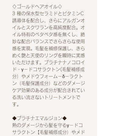
♢ゴールドヘアオイル♢
3 種の保水型セラミドとビタミンC
誘導体を配合し、さらにアルガンオ
イルとスクワランを高純度配合。オ
イル特有のベタベタ感を無くし、絶
妙な配合バランスでさらさらな使用
感を実現。毛髪を補修保護し、きら
めく艶と天使のリングを瞬時に実感
いただけます。プラチナナノコロイ
ド・γ－ドコサラクトン(毛髪補修成
分）やメドウフォーム－δ－ラクト
ン（毛髪保護成分）などのダメージ
ケア効果のある成分が配合されてい
る洗い流さないトリートメントで
す。
◆プラチナエマルジョン◆
熱のダメージから髪を守るγ－ドコ
サラクトン【毛髪補修成分）やメド