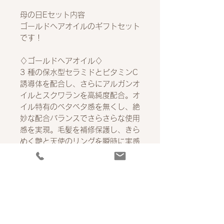
母の日Eセット内容
ゴールドヘアオイルのギフトセット
です！
♢ゴールドヘアオイル♢
3 種の保水型セラミドとビタミンC
誘導体を配合し、さらにアルガンオ
イルとスクワランを高純度配合。オ
イル特有のベタベタ感を無くし、絶
妙な配合バランスでさらさらな使用
感を実現。毛髪を補修保護し、きら
めく艶と天使のリングを瞬時に実感
いただけます。プラチナナノコロイ
ド・γ－ドコサラクトン(毛髪補修成
分）やメドウフォーム－δ－ラクト
ン（毛髪保護成分）などのダメージ
ケア効果のある成分が配合されてい
る洗い流さないトリートメントで
す。